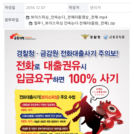
작성일
2016.12.07
작성자
관리자
보이스피싱_안속는다_전해라동영상_전체.mp4
첨부파일
첨부1_보이스피싱 안속는다 전해라(음원_전체).zip