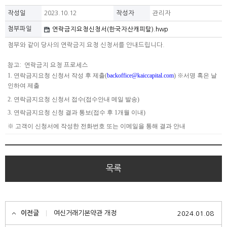
작성일
2023.10.12
작성자
관리자
첨부파일
연락금지요청신청서(한국자산캐피탈).hwp
첨부와 같이 당사의 연락금지 요청 신청서를 안내드립니다.
참고: 연락금지 요청 프로세스
1.
연락금지요청 신청서 작성 후 제출
(
backoffice@kaiccapital.com
)
※
서명 혹은 날
인하여 제출
2.
연락금지요청 신청서 접수
(
접수안내 메일 발송
)
3.
연락금지요청 신청 결과 통보
(
접수 후
1
개월 이내
)
※
고객이 신청서에 작성한 전화번호 또는 이메일을 통해 결과 안내
목록
이전글
여신거래기본약관 개정
2024.01.08